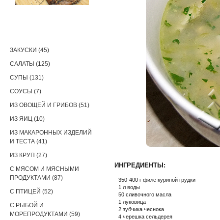
РЕЦЕПТЫ
ЗАКУСКИ (45)
САЛАТЫ (125)
СУПЫ (131)
СОУСЫ (7)
ИЗ ОВОЩЕЙ И ГРИБОВ (51)
ИЗ ЯИЦ (10)
ИЗ МАКАРОННЫХ ИЗДЕЛИЙ
И ТЕСТА (41)
ИЗ КРУП (27)
ИНГРЕДИЕНТЫ:
С МЯСОМ И МЯСНЫМИ
ПРОДУКТАМИ (87)
350-400 г филе куриной грудки
1 л воды
С ПТИЦЕЙ (52)
50 сливочного масла
1 луковица
С РЫБОЙ И
2 зубчика чеснока
МОРЕПРОДУКТАМИ (59)
4 черешка сельдерея