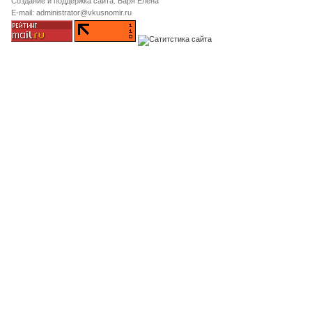
Создание и поддержка сайта: Баря Елена
E-mail: administrator@vkusnomir.ru