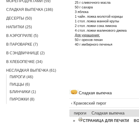
МОРЕПРОДУКТАМИ (59)
25 г сливочного масла
50 г сахара
СЛАДКАЯ ВЫПЕЧКА (186)
3 яблока
1 чайн. ложка молотой корицы
ДЕСЕРТЫ (50)
1 стол. ложка манной крупы
2 стол. ложки сока лимона
НАПИТКИ (25)
4 стол. ложки малинового джема
Для украшения:
В АЭРОГРИЛЕ (5)
50 г орехов пекан
В ПАРОВАРКЕ (7)
40 г имбирного печенья
В СЭНДВИЧНИЦЕ (2)
В ХЛЕБОПЕЧКЕ (34)
НЕСЛАДКАЯ ВЫПЕЧКА (61)
ПИРОГИ (46)
ПИЦЦЫ (6)
БЛИНЧИКИ (1)
Сладкая выпечка
ПИРОЖКИ (8)
‹ Краковский пирог
пироги
Сладкая выпечка
»
СТРАНИЦА ДЛЯ ПЕЧАТИ
В